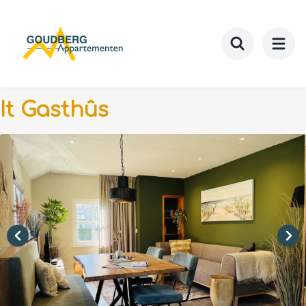
Zum
Hauptinhalt
springen
Toggle searc
It Gasthûs