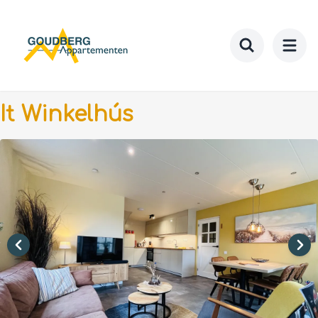
Ga
naar
hoofdinhoud
Toggle searc
It Winkelhús