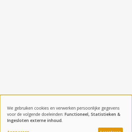
We gebruiken cookies en verwerken persoonlijke gegevens
© 2025 Goudberg Terschelling
Gebruik
voor de volgende doeleinden:
Functioneel, Statistieken &
Voorwaarden
Ingesloten externe inhoud
.
van
Facebook
Verhuurplatform door
BonBooking