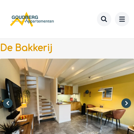
Ga
naar
hoofdinhoud
Toggle searc
De Bakkerij