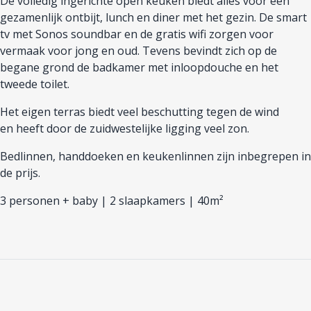
De volledig ingerichte open keuken
biedt alles voor een
gezamenlijk ontbijt, lunch en diner met het gezin. De smart
tv met Sonos soundbar en de gratis wifi zorgen voor
vermaak voor jong en oud.
Tevens bevindt zich op de
begane grond de badkamer met inloopdouche en
het
tweede
toilet.
H
et
eigen
terras
biedt veel beschutting tegen de wind
en
heeft
door de zuidwestelijke ligging veel zon
.
Bedlinnen, handdoeken en keukenlinnen zijn inbegrepen in
de prijs.
3 personen + baby | 2 slaapkamers | 40
m²