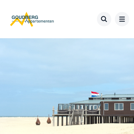
Ga
naar
hoofdinhoud
Toggle searc